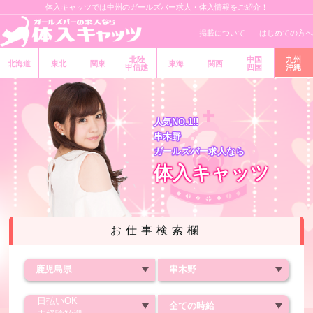
体入キャッツでは中州のガールズバー求人・体入情報をご紹介！
掲載について
はじめての方へ
北陸
中国
九州
北海道
東北
関東
東海
関西
甲信越
四国
沖縄
人気NO.1!!
串木野
ガールズバー求人なら
体入キャッツ
お仕事検索欄