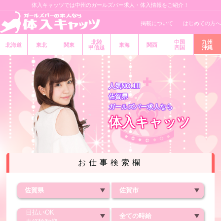
体入キャッツでは中州のガールズバー求人・体入情報をご紹介！
掲載について
はじめての方へ
北陸
中国
九州
北海道
東北
関東
東海
関西
甲信越
四国
沖縄
人気NO.1!!
佐賀県
ガールズバー求人なら
体入キャッツ
お仕事検索欄