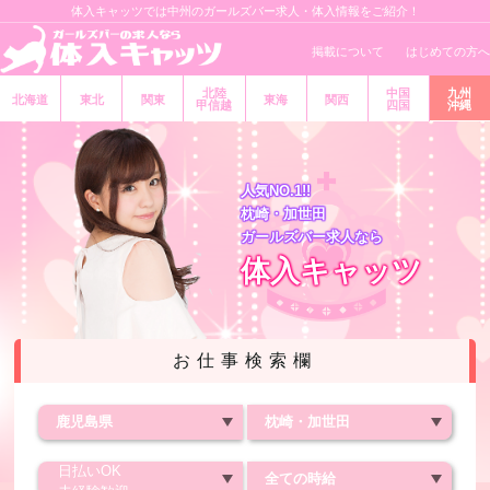
体入キャッツでは中州のガールズバー求人・体入情報をご紹介！
掲載について
はじめての方へ
北陸
中国
九州
北海道
東北
関東
東海
関西
甲信越
四国
沖縄
人気NO.1!!
枕崎・加世田
ガールズバー求人なら
体入キャッツ
お仕事検索欄