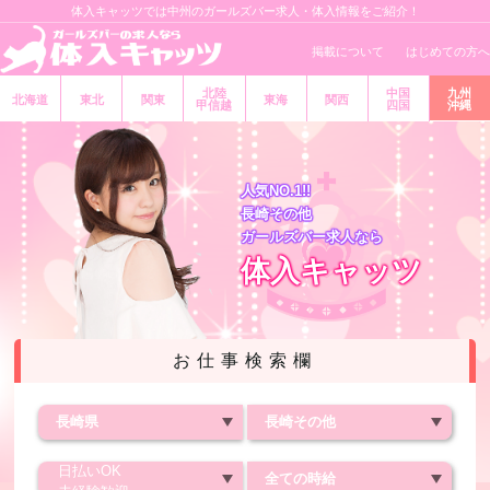
体入キャッツでは中州のガールズバー求人・体入情報をご紹介！
掲載について
はじめての方へ
北陸
中国
九州
北海道
東北
関東
東海
関西
甲信越
四国
沖縄
人気NO.1!!
長崎その他
ガールズバー求人なら
体入キャッツ
お仕事検索欄