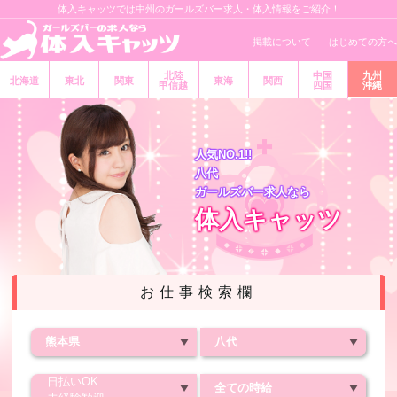
体入キャッツでは中州のガールズバー求人・体入情報をご紹介！
掲載について
はじめての方へ
北陸
中国
九州
北海道
東北
関東
東海
関西
甲信越
四国
沖縄
人気NO.1!!
八代
ガールズバー求人なら
体入キャッツ
お仕事検索欄