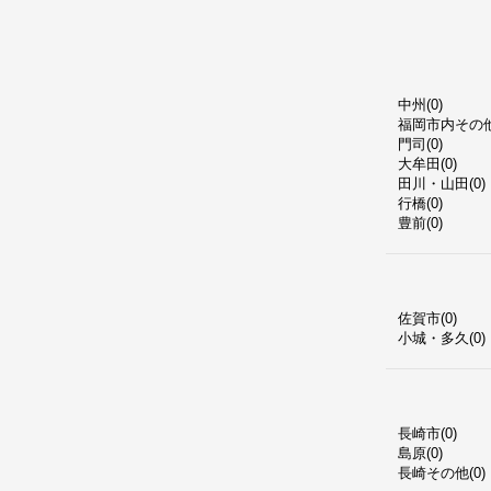
中州(0)
福岡市内その他(
門司(0)
大牟田(0)
田川・山田(0)
行橋(0)
豊前(0)
佐賀市(0)
小城・多久(0)
長崎市(0)
島原(0)
長崎その他(0)