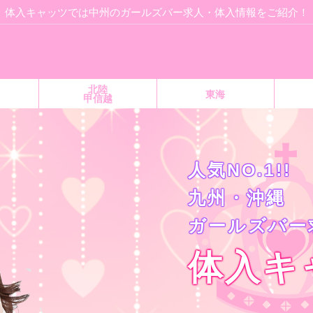
体入キャッツでは中州のガールズバー求人・体入情報をご紹介！
北陸
東海
甲信越
人気NO.1!!
九州・沖縄
ガールズバー
体入キ