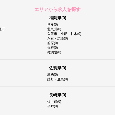
エリアから求人を探す
福岡県(0)
博多(0)
0)
北九州(0)
久留米・小郡・甘木(0)
八女・筑後(0)
前原(0)
香椎(0)
雑餉隈(0)
佐賀県(0)
鳥栖(0)
嬉野・鹿島(0)
長崎県(0)
佐世保(0)
平戸(0)