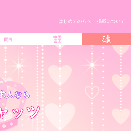
はじめての方へ
掲載について
中国
九州
関西
四国
沖縄
求人なら
ャッツ