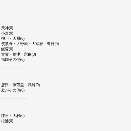
天神(0)
小倉(0)
柳川・大川(0)
筑紫野・大野城・大宰府・春日(0)
飯塚(0)
古賀・福津・宗像(0)
福岡その他(0)
唐津・伊万里・武雄(0)
差がその他(0)
諫早・大村(0)
松浦(0)