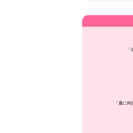
「
「週に何