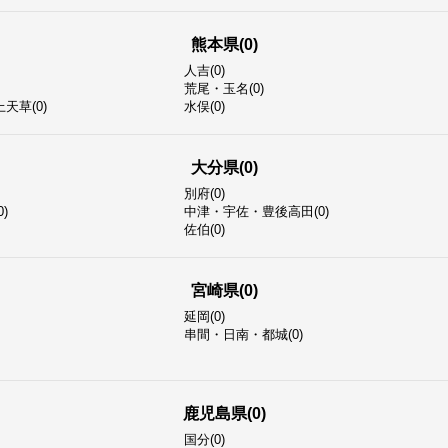
熊本県(0)
人吉(0)
荒尾・玉名(0)
天草(0)
水俣(0)
大分県(0)
別府(0)
)
中津・宇佐・豊後高田(0)
佐伯(0)
宮崎県(0)
延岡(0)
串間・日南・都城(0)
鹿児島県(0)
国分(0)